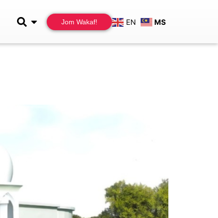
EN
MS
Jom Wakaf!