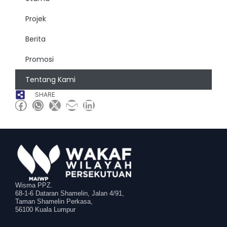
Projek
Berita
Promosi
Tentang Kami
SHARE
Wisma PPZ.
68-1-6 Dataran Shamelin, Jalan 4/91,
Taman Shamelin Perkasa,
56100 Kuala Lumpur