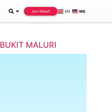
EN
MS
Jom Wakaf!
BUKIT MALURI