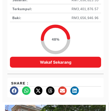
Sasaran:
RM7,058,823.53
Terkumpul:
RM3,401,876.57
Baki:
RM3,656,946.96
48%
Wakaf Sekarang
SHARE :