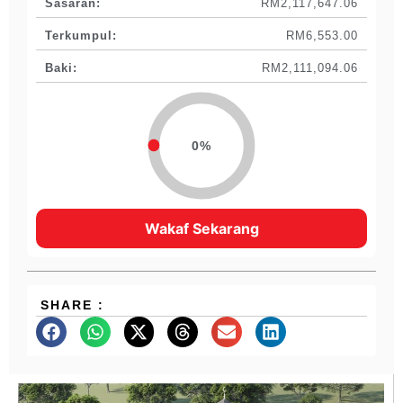
Sasaran:
RM2,117,647.06
Terkumpul:
RM6,553.00
Baki:
RM2,111,094.06
0%
Wakaf Sekarang
SHARE :